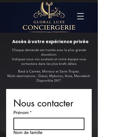
Accès à votre expérience privée
Chaque demande est traitée avec la plus grande
discrétion.
Indiquez-nous vos souhaits et notre équipe vous
contactera dans les plus brefs délais
Basé à Cannes, Monaco et Saint-Tropez.
Multi-destinations : Dubaï, Mykonos, Ibiza, Marrakech.
Disponible 24/7.
Nous contacter
Prénom
*
Nom de famille